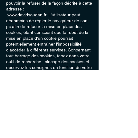
pouvoir la refuser de la façon décrite à cette
adresse :
www.davidsoudan.fr
. L'utilisateur peut
néanmoins de régler le navigateur de son
pc afin de refuser la mise en place des
cookies, étant conscient que le rebut de la
mise en place d'un cookie pourrait
potentiellement entraîner l'impossibilité
d'accéder à différents services. Concernant
tout barrage des cookies, tapez dans votre
outil de recherche : blocage des cookies et
observez les consignes en fonction de votre
version de navigateur.
6. Protection des biens et des
personnes - Gestion des
données personnelles :
En France, les données personnelles sont
par exemple protégées par la loi n° 78-87
du 6 janvier 1978 , la loi n°
2004-801
du 6
août 2004, l'article L. 226-13 du Code pénal
ainsi que la Directive Européenne du 24