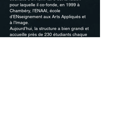
pour laquelle il co-fonde, en 1999 à
Chambéry, l’ENAAI, école
d’ENseignement aux Arts Appliqués et
à l’Image.
Aujourd’hui, la structure a bien grandi et
accueille près de 230 étudiants chaque
année. Car permettre à la jeune
génération d’acquérir des compétences
et des techniques nouvelles, des savoir-
faire ancestraux, c’est aussi un souhait,
un choix de vie fort : celui de la
transmission, en proposant un tremplin
pour les artistes et les créateurs de
demain. David Soudan exerce ainsi sa
fonction de directeur en toute légitimité
et parle ainsi le même langage que ses
étudiants.
En multipliant les rencontres, les
expositions et les collaborations de
toute nature, David ne s’interdit rien,
laissant chaque porte ouverte à de
nouvelles expérimentations artistiques,