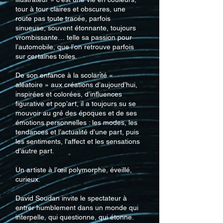
tour à tour claires et obscures, une
route pas toute tracée, parfois
sinueuse, souvent étonnante, toujours
vrombissante… telle sa passion pour
l’automobile, que l’on retrouve parfois
sur certaines toiles.
De son enfance à la scolarité «
aléatoire » aux créations d’aujourd’hui,
inspirées et colorées, d’influences
figurative et pop’art, il a toujours su se
mouvoir au gré des époques et de ses
émotions personnelles : les modes, les
tendances et l’actualité d’une part, puis
les sentiments, l’affect et les sensations
d’autre part.
Un artiste à l’œil polymorphe, éveillé,
curieux.
David Soudan invite le spectateur à
entrer humblement dans un monde qui
interpelle, qui questionne, qui étonne.