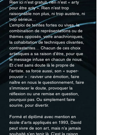
Rien ici n’est gratuit, rien n’est « arty
pour être arty ». Rien n’est trop
raisonnable non plus, ni trop austère, ni
trop sérieux…
L’emploi de teintes fortes ou vives, la
combinaison de représentations ou de
thèmes opposés, voire anachroniques,
la cohabitation de techniques clivantes,
contrastantes… Chacun de ces choix
artistiques a sa raison d’être, pour que
le message infuse en chacun de nous.
Et c’est sans doute là le propre de
l’artiste, sa force aussi, son « super-
pouvoir » : raviver une émotion, faire
naître en nous le questionnement, faire
s’immiscer le doute, provoquer la
réflexion ou une remise en question,
pourquoi pas. Ou simplement faire
sourire, pour divertir.
Formé et diplômé avec mention en
école d’arts appliqués en 1993, David
peut vivre de son art, mais n’a jamais
souhaité s’en tenir là. C’est la raison